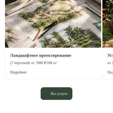
Ландшафтное проектирование
Ус
(7 чертежей) от 7000 ₽/100 м²
от 
Подробнее
Под
© 2026 Ландарк. Все права защищены.
Политика конфиденциальности
Все услуги