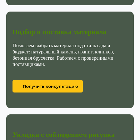
Подбор и поставка материала
Помогаем выбрать материал под стиль сада и
бюджет: натуральный камень, гранит, клинкер,
бетонная брусчатка. Работаем с проверенными
поставщиками.
Получить консультацию
СТОИМОСТЬ УСТРОЙСТВА ГАЗОНА В МОСКВЕ И МО
Укладка с соблюдением рисунка
СТОИМОСТЬ УКЛАДКИ