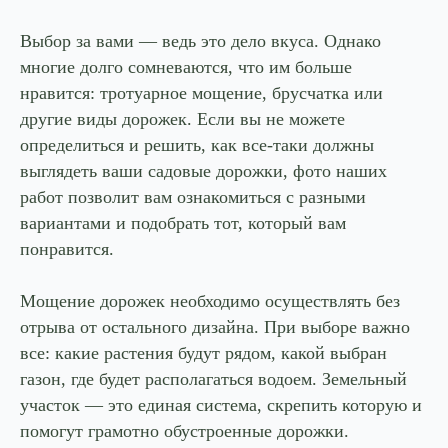
Выбор за вами — ведь это дело вкуса. Однако
многие долго сомневаются, что им больше
нравится: тротуарное мощение, брусчатка или
другие виды дорожек. Если вы не можете
определиться и решить, как все-таки должны
выглядеть ваши садовые дорожки, фото наших
работ позволит вам ознакомиться с разными
вариантами и подобрать тот, который вам
понравится.
Виды
ЧТО ВХОДИТ
В РАБОТУ
За 30 лет работы мы выполнили более 220+
Мощение дорожек необходимо осуществлять без
проектов в Москве и Подмосковье. Каждое
мощение проектируется индивидуально: мы
отрыва от остального дизайна. При выборе важно
подбираем рисунок укладки, уклон для отвода
все: какие растения будут рядом, какой выбран
воды и сопряжение с газоном или растительными
бордюрами. Результат — покрытие, которое
газон, где будет располагаться водоем. Земельный
выглядит как часть ландшафта, а не вставка в
него.
участок — это единая система, скрепить которую и
помогут грамотно обустроенные дорожки.